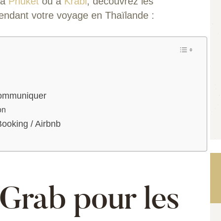
 à
Phuket
ou à
Krabi
, découvrez les
pendant votre voyage en Thaïlande :
 communiquer
on
Booking / Airbnb
 Grab pour les