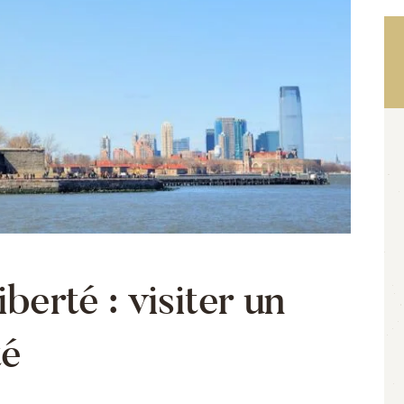
berté : visiter un
té