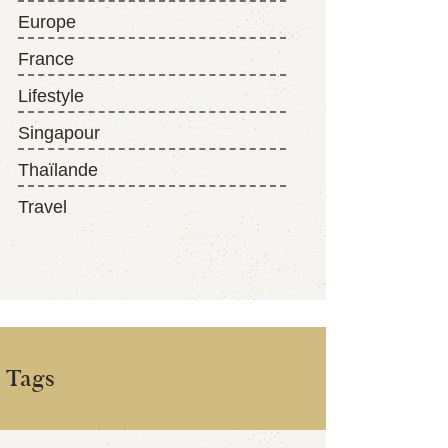
Europe
France
Lifestyle
Singapour
Thaïlande
Travel
Tags