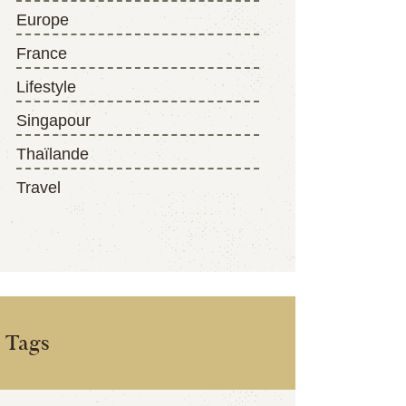
Europe
France
Lifestyle
Singapour
Thaïlande
Travel
Tags