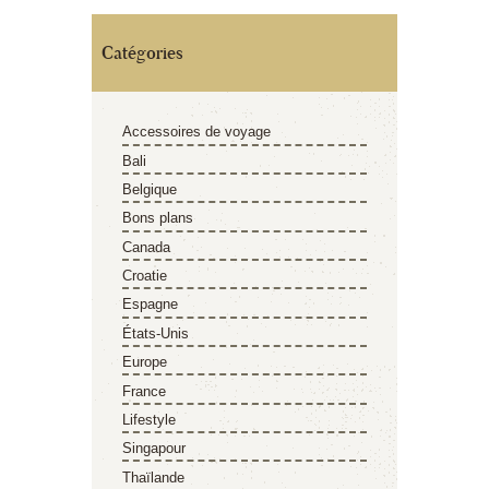
Catégories
Accessoires de voyage
Bali
Belgique
Bons plans
Canada
Croatie
Espagne
États-Unis
Europe
France
Lifestyle
Singapour
Thaïlande