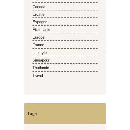
Canada
Croatie
Espagne
États-Unis
Europe
France
Lifestyle
Singapour
Thaïlande
Travel
Tags