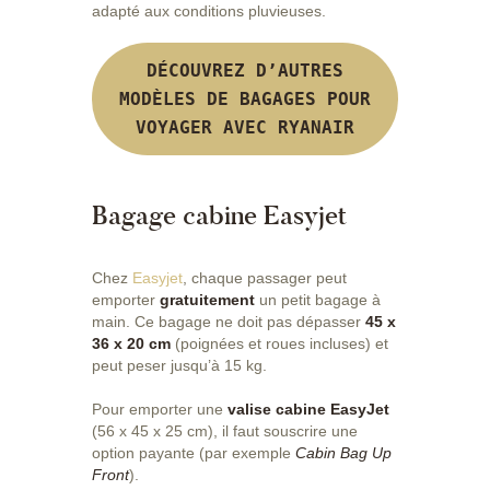
adapté aux conditions pluvieuses.
DÉCOUVREZ D’AUTRES
MODÈLES DE BAGAGES POUR
VOYAGER AVEC RYANAIR
Bagage cabine Easyjet
Chez
Easyjet
, chaque passager peut
emporter
gratuitement
un petit bagage à
main. Ce bagage ne doit pas dépasser
45 x
36 x 20 cm
(poignées et roues incluses) et
peut peser jusqu’à 15 kg.
Pour emporter une
valise cabine EasyJet
(56 x 45 x 25 cm), il faut souscrire une
option payante (par exemple
Cabin Bag Up
Front
).