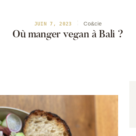
Co&cie
JUIN 7, 2023
Astuces de Voyage
Où manger vegan à Bali ?
Conseils et astuces