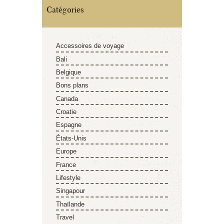
Catégories
Accessoires de voyage
Bali
Belgique
Bons plans
Canada
Croatie
Espagne
États-Unis
Europe
France
Lifestyle
Singapour
Thaïlande
Travel