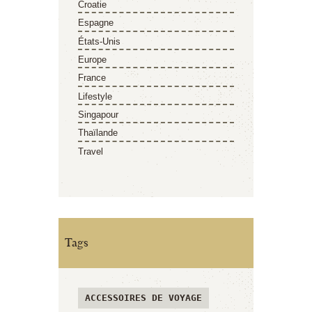
Croatie
Espagne
États-Unis
Europe
France
Lifestyle
Singapour
Thaïlande
Travel
Tags
ACCESSOIRES DE VOYAGE